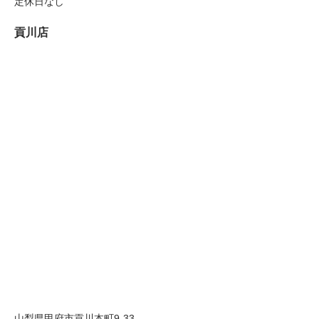
定休日なし
貢川店
山梨県甲府市貢川本町9-33